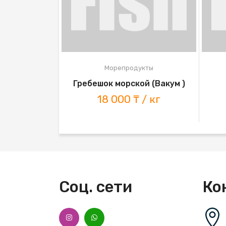
укты
Морепродукты
октейль с/м
Гребешок морской (Вакум )
 & More"
18 000 ₸ / кг
/ шт
Соц. сети
Ко