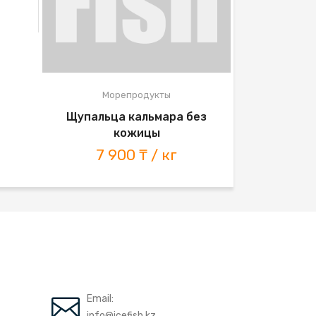
Морепродукты
Мор
Щупальца кальмара без
карак
кожицы
4 8
7 900 ₸ / кг
Email:
info@icefish.kz